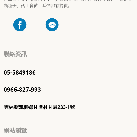
類種子、代工育苗，我們都有提供。
聯絡資訊
05-5849186
0966-827-993
雲林縣莿桐鄉甘厝村甘厝233-1號
網站瀏覽