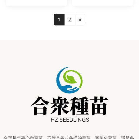
1
2
»
合眾長年專心做育苗，不管是各式各樣的菜苗、客製化育苗，還是各