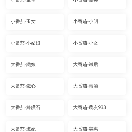
小番茄-玉女
小番茄-小明
小番茄-小姑娘
小番茄-小女
大番茄-鐵娘
大番茄-鐵后
大番茄-鐵心
大番茄-慧嬌
大番茄-綠鑽石
大番茄-農友933
大番茄-淑妃
大番茄-美惠