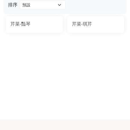
排序
芹菜-豔琴
芹菜-琪芹