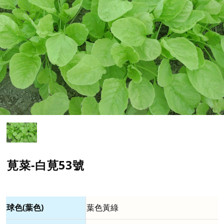
莧菜-白莧53號
球色(葉色)
葉色黃綠