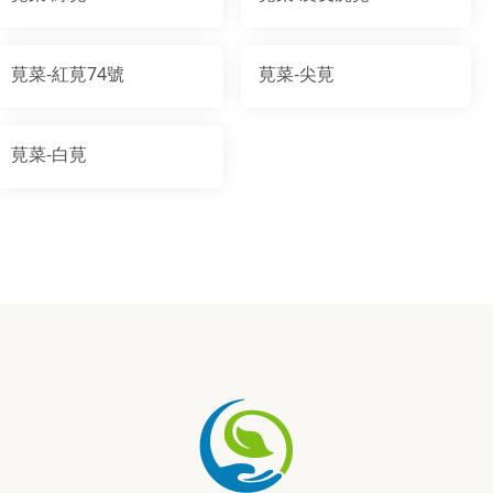
莧菜-紅莧74號
莧菜-尖莧
莧菜-白莧