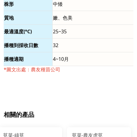
株形
中矮
質地
嫩、色美
最適溫度(°C)
25~35
播種到採收日數
32
播種適期
4~10月
*圖文出處：農友種苗公司
相關的產品
莧菜-綠莧
莧菜-農友虎莧