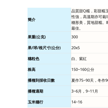
品質甜Q糯，彩甜糯
性強，高溫期亦可栽
簡介
穗形美，質地甜糯。8
最佳。
果重(公克)
300
果/球/根尺寸(公分)
20x5
穗粒色
白、紫紅
株高
150~160公分
播種到採收日數
夏作75~90天，冬作9
播種適期
3~6月，9~11月
玉米穗行
14~16