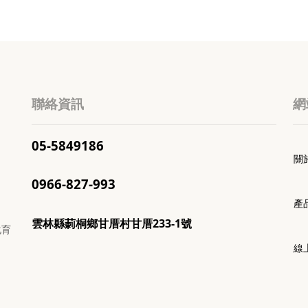
聯絡資訊
網
05-5849186
關
0966-827-993
產
雲林縣莿桐鄉甘厝村甘厝233-1號
化育
線