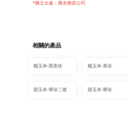
*圖文出處：農友種苗公司
相關的產品
糯玉米-黑美珍
糯玉米-美珍
甜玉米-華珍二號
甜玉米-華珍