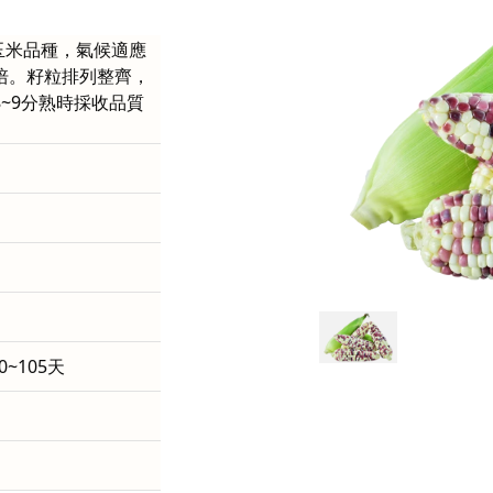
玉米品種，氣候適應
培。籽粒排列整齊，
~9分熟時採收品質
0~105天