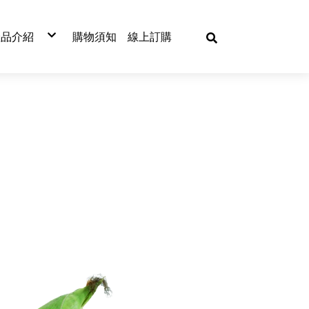
產品介紹
購物須知
線上訂購
十字花科
蔥科
菊科
茄科
葫蘆科
其他
農業資材
高麗菜
蔥
萵苣
番茄
胡瓜
芹菜
栽培介質
結球白菜
洋蔥
蘿蔓
甜椒
南瓜
蘆筍
穴盤
青花菜
韭菜
大陸妹
辣椒
冬瓜
玉米
花椰菜
紅萵筍
茄子
絲瓜
黃秋葵
芥藍
扁蒲
菠菜
芥菜
越瓜
菾菜
小庵瓜
芫荽-香荽
莧菜
蕹菜
茼蒿