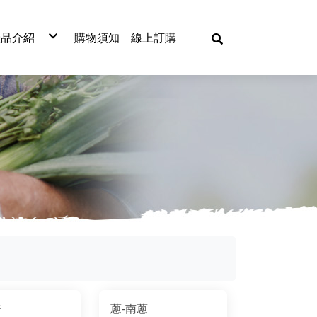
產品介紹
購物須知
線上訂購
十字花科
蔥科
菊科
茄科
葫蘆科
其他
農業資材
高麗菜
蔥
萵苣
番茄
胡瓜
芹菜
栽培介質
結球白菜
洋蔥
蘿蔓
甜椒
南瓜
蘆筍
穴盤
青花菜
韭菜
大陸妹
辣椒
冬瓜
玉米
花椰菜
紅萵筍
茄子
絲瓜
黃秋葵
芥藍
扁蒲
菠菜
芥菜
越瓜
菾菜
小庵瓜
芫荽-香荽
莧菜
蕹菜
茼蒿
秀
蔥-南蔥