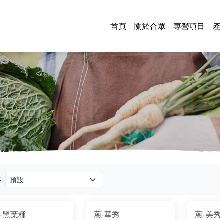
首頁
關於合眾
專營項目
序
-黑葉種
蔥-華秀
蔥-美